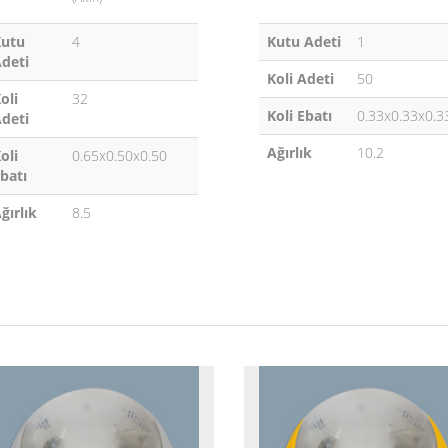
Kutu
4
Kutu Adeti
1
deti
Koli Adeti
50
oli
32
Koli Ebatı
0.33x0.33x0.3
deti
Ağırlık
10.2
oli
0.65x0.50x0.50
batı
ğırlık
8.5