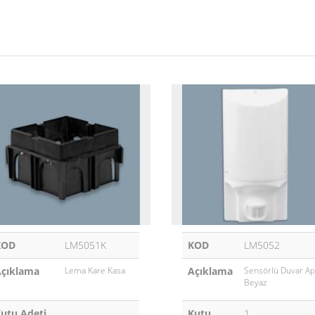
KOD
LM5051K
KOD
LM5052
çıklama
Lema Kare Kasa
Açıklama
Sensörlü Duvar Apl
Beyaz
utu Adeti
Kutu
1