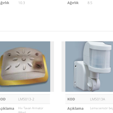
ğırlık
10.3
Ağırlık
8.5
KOD
LM5013-2
KOD
LM5013A
çıklama
Hiv Tavan Armatür
Açıklama
Lema sensör be
(Altın)