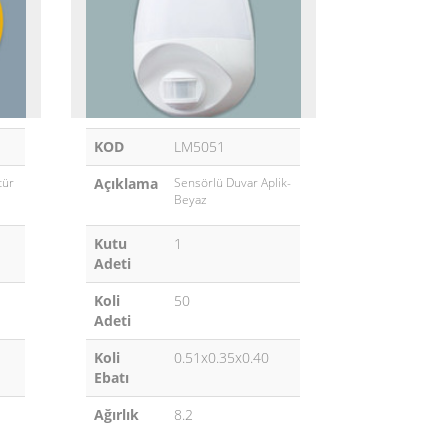
KOD
LM5051
tür
Açıklama
Sensörlü Duvar Aplik-
Beyaz
Kutu
1
Adeti
Koli
50
Adeti
Koli
0.51x0.35x0.40
Ebatı
Ağırlık
8.2