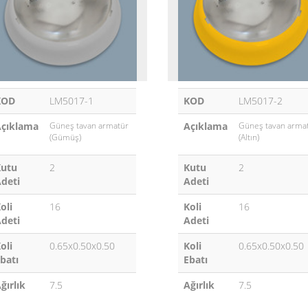
KOD
LM5017-1
KOD
LM5017-2
çıklama
Güneş tavan armatür
Açıklama
Güneş tavan arma
(Gümüş)
(Altın)
Kutu
2
Kutu
2
deti
Adeti
oli
16
Koli
16
deti
Adeti
oli
0.65x0.50x0.50
Koli
0.65x0.50x0.50
batı
Ebatı
ğırlık
7.5
Ağırlık
7.5