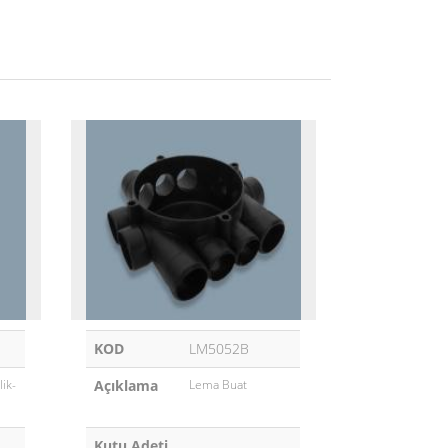
KOD
LM5052B
ik-
Açıklama
Lema Buat
Kutu Adeti