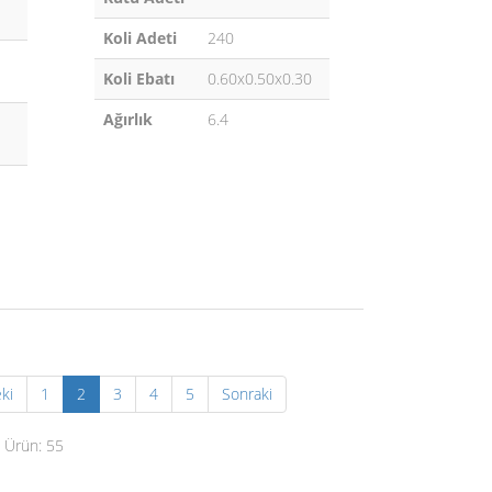
Koli Adeti
240
Koli Ebatı
0.60x0.50x0.30
Ağırlık
6.4
ki
1
2
3
4
5
Sonraki
 Ürün: 55