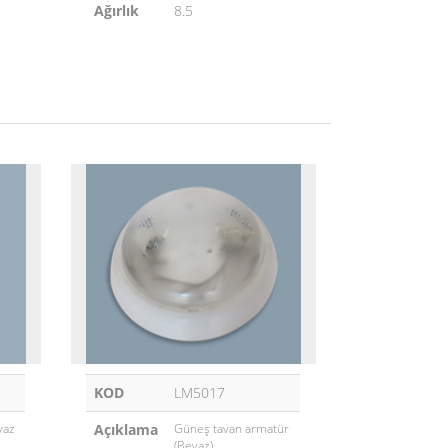
Ağırlık
8.5
KOD
LM5017
yaz
Açıklama
Güneş tavan armatür
(Beyaz)