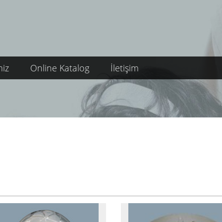
miz
Online Katalog
İletişim