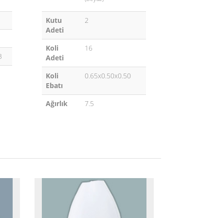
Kutu
2
Adeti
Koli
16
3
Adeti
Koli
0.65x0.50x0.50
Ebatı
Ağırlık
7.5