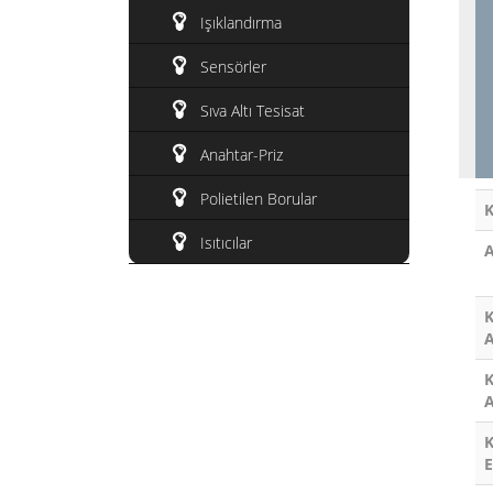
Işıklandırma
Sensörler
Sıva Altı Tesisat
Anahtar-Priz
Polietilen Borular
Isıtıcılar
A
A
K
A
K
E