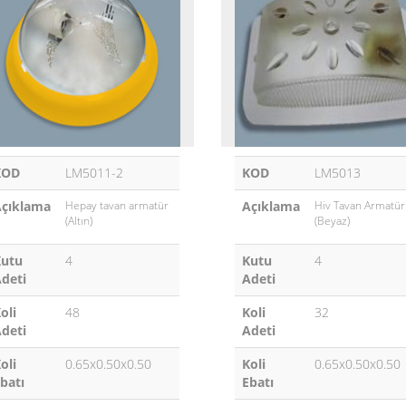
KOD
LM5011-2
KOD
LM5013
çıklama
Hepay tavan armatür
Açıklama
Hiv Tavan Armatür
(Altın)
(Beyaz)
Kutu
4
Kutu
4
deti
Adeti
oli
48
Koli
32
deti
Adeti
oli
0.65x0.50x0.50
Koli
0.65x0.50x0.50
batı
Ebatı